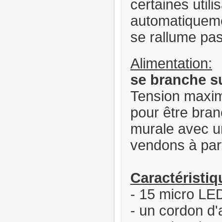
certaines utili
automatiqueme
se rallume pa
Alimentation:
se branche s
Tension maxim
pour être bran
murale avec un
vendons à part
Caractéristiq
- 15 micro LED
- un cordon d'