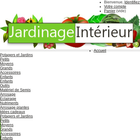
Bienvenue,
Identifie
Votre compte
Panier
(vide)
Accueil
Potagers et Jardins
Petits
Moyens
Grands
Accessoires
Enfants
Enfants
Outils
Matériel de Semis
Arrosage
Eclairage
Nutriments
Arrosage plantes
Idées cadeaux
Potagers et Jardins
Petits
Moyens
Grands
Accessoires
Enfants